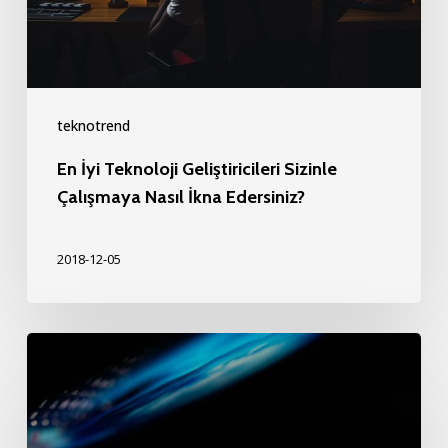
Nasıl
İkna
Edersiniz?
teknotrend
En İyi Teknoloji Geliştiricileri Sizinle
Çalışmaya Nasıl İkna Edersiniz?
2018-12-05
İş
Dünyasının
Teknoloji
ile