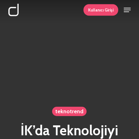
Skip
Menu
Kullanıcı Girişi
to
main
content
teknotrend
İK’da Teknolojiyi