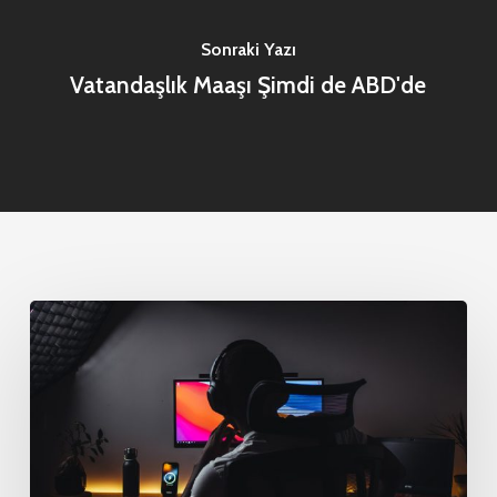
Sonraki Yazı
Vatandaşlık Maaşı Şimdi de ABD'de
En
İyi
Teknoloji
Geliştiricileri
Sizinle
Çalışmaya