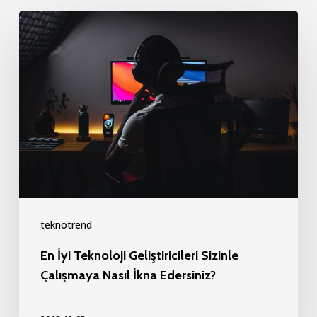
En
İyi
Teknoloji
Geliştiricileri
Sizinle
Çalışmaya
Nasıl
İkna
Edersiniz?
teknotrend
En İyi Teknoloji Geliştiricileri Sizinle
Çalışmaya Nasıl İkna Edersiniz?