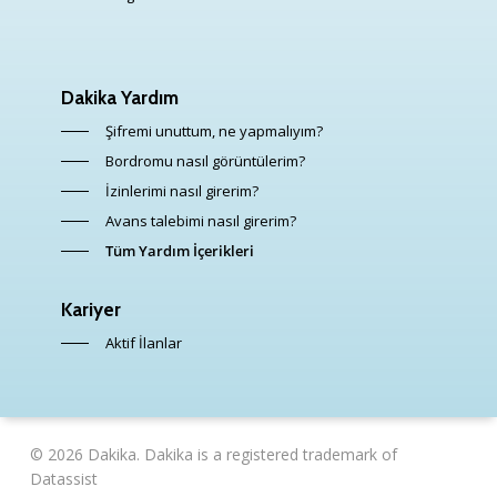
Dakika Yardım
Şifremi unuttum, ne yapmalıyım?
Bordromu nasıl görüntülerim?
İzinlerimi nasıl girerim?
Avans talebimi nasıl girerim?
Tüm Yardım İçerikleri
Kariyer
Aktif İlanlar
© 2026 Dakika. Dakika is a registered trademark of
Datassist