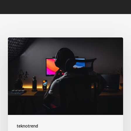
En
İyi
Teknoloji
Geliştiricileri
Sizinle
Çalışmaya
Nasıl
İkna
Edersiniz?
teknotrend