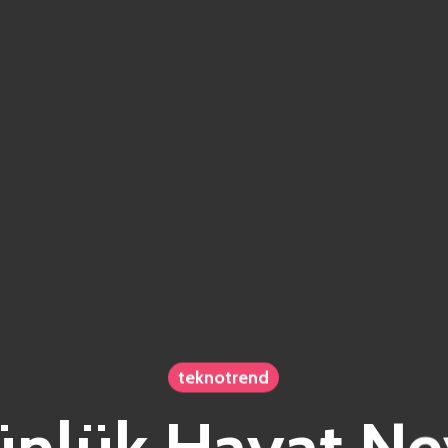
teknotrend
ünlük Hayat Ne