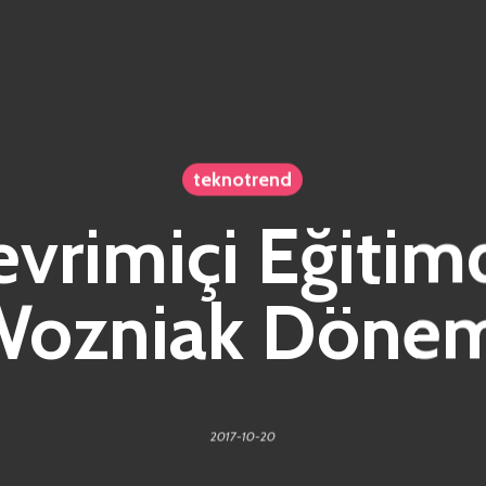
teknotrend
evrimiçi Eğitim
Wozniak Dönem
2017-10-20