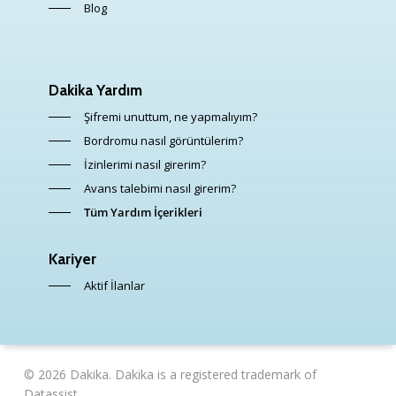
Blog
Dakika Yardım
Şifremi unuttum, ne yapmalıyım?
Bordromu nasıl görüntülerim?
İzinlerimi nasıl girerim?
Avans talebimi nasıl girerim?
Tüm Yardım İçerikleri
Kariyer
Aktif İlanlar
© 2026 Dakika. Dakika is a registered trademark of
Datassist