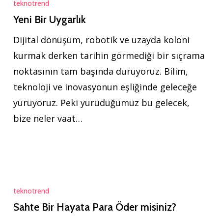
Bir
teknotrend
Uygarlık
Yeni Bir Uygarlık
Dijital dönüşüm, robotik ve uzayda koloni
kurmak derken tarihin görmediği bir sıçrama
noktasının tam başında duruyoruz. Bilim,
teknoloji ve inovasyonun eşliğinde geleceğe
yürüyoruz. Peki yürüdüğümüz bu gelecek,
bize neler vaat…
Sahte
Bir
teknotrend
Hayata
Sahte Bir Hayata Para Öder misiniz?
Para