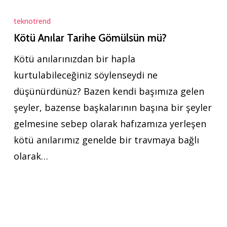
Kötü
Anılar
teknotrend
Tarihe
Kötü Anılar Tarihe Gömülsün mü?
Gömülsün
Kötü anılarınızdan bir hapla
mü?
kurtulabileceğiniz söylenseydi ne
düşünürdünüz? Bazen kendi başımıza gelen
şeyler, bazense başkalarının başına bir şeyler
gelmesine sebep olarak hafızamıza yerleşen
kötü anılarımız genelde bir travmaya bağlı
olarak…
Yeni