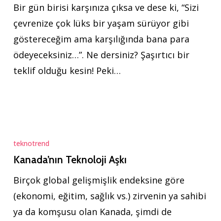
Bir gün birisi karşınıza çıksa ve dese ki, “Sizi
Öder
çevrenize çok lüks bir yaşam sürüyor gibi
misiniz?
göstereceğim ama karşılığında bana para
ödeyeceksiniz…”. Ne dersiniz? Şaşırtıcı bir
teklif olduğu kesin! Peki…
Kanada’nın
Teknoloji
teknotrend
Aşkı
Kanada’nın Teknoloji Aşkı
Birçok global gelişmişlik endeksine göre
(ekonomi, eğitim, sağlık vs.) zirvenin ya sahibi
ya da komşusu olan Kanada, şimdi de