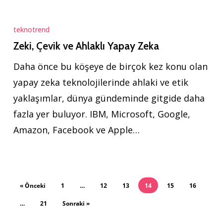
Zeki,
Çevik
teknotrend
ve
Zeki, Çevik ve Ahlaklı Yapay Zeka
Ahlaklı
Daha önce bu köşeye de birçok kez konu olan
Yapay
yapay zeka teknolojilerinde ahlaki ve etik
Zeka
yaklaşımlar, dünya gündeminde gitgide daha
fazla yer buluyor. IBM, Microsoft, Google,
Amazon, Facebook ve Apple…
« Önceki
1
…
12
13
14
15
16
…
21
Sonraki »