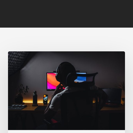
En
İyi
Teknoloji
Geliştiricileri
Sizinle
Çalışmaya
Nasıl
İkna
Edersiniz?