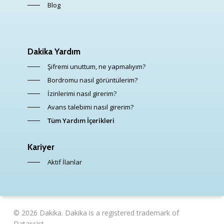
Blog
Dakika Yardım
Şifremi unuttum, ne yapmalıyım?
Bordromu nasıl görüntülerim?
İzinlerimi nasıl girerim?
Avans talebimi nasıl girerim?
Tüm Yardım İçerikleri
Kariyer
Aktif İlanlar
© 2026 Dakika. Dakika is a registered trademark of
Datassist